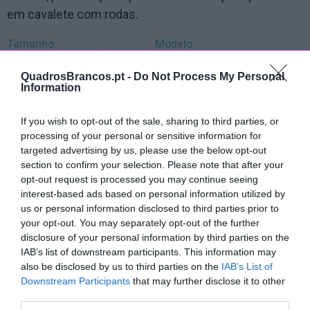
em cavalete com rodas.
Tamanho
Modelo
QuadrosBrancos.pt -
Do Not Process My Personal
Information
Moldura
Opcionais
If you wish to opt-out of the sale, sharing to third parties, or
indiferente (cinza ou branco)
cavalete com rodas
processing of your personal or sensitive information for
cinza
4 marcadores e apagador
targeted advertising by us, please use the below opt-out
lacado branco
porta marcadores magnét.
section to confirm your selection. Please note that after your
opt-out request is processed you may continue seeing
lacado preto
10 magnetos 25mm
interest-based ads based on personal information utilized by
moldura pinho natural 3cm
us or personal information disclosed to third parties prior to
your opt-out. You may separately opt-out of the further
disclosure of your personal information by third parties on the
Quadro pers. Campo de futebol 90x120cm
IAB’s list of downstream participants. This information may
also be disclosed by us to third parties on the
IAB’s List of
122,89 €
Downstream Participants
that may further disclose it to other
third parties.