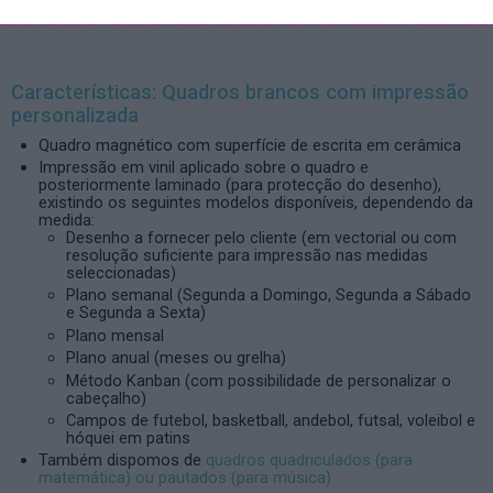
Características: Quadros brancos com impressão
personalizada
Quadro magnético com superfície de escrita em cerâmica
Impressão em vinil aplicado sobre o quadro e
posteriormente laminado (para protecção do desenho),
existindo os seguintes modelos disponíveis, dependendo da
medida:
Desenho a fornecer pelo cliente (em vectorial ou com
resolução suficiente para impressão nas medidas
seleccionadas)
Plano semanal (Segunda a Domingo, Segunda a Sábado
e Segunda a Sexta)
Plano mensal
Plano anual (meses ou grelha)
Método Kanban (com possibilidade de personalizar o
cabeçalho)
Campos de futebol, basketball, andebol, futsal, voleibol e
hóquei em patins
Também dispomos de
quadros quadriculados (para
matemática) ou pautados (para música)