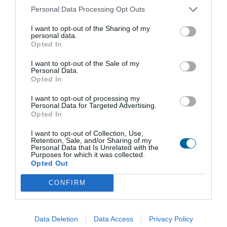
Personal Data Processing Opt Outs
I want to opt-out of the Sharing of my
Medida total, incluindo moldura: 90 x 122.5 cm
personal data.
151,15 € com IVA. Acrescem custos de entrega que podem ser simulados
Opted In
clicando em "Comprar" e escolhendo a zona no carrinho de compras.
I want to opt-out of the Sale of my
Personal Data.
Opted In
Inclui
- Porta-marcadores para canetas e apagador
I want to opt-out of processing my
(excepto nos quadros com medida inferior a 45x60
Personal Data for Targeted Advertising.
Opted In
ou com moldura em lacado preto, madeira ou 7mm)
- Acessórios de fixação à parede
I want to opt-out of Collection, Use,
Retention, Sale, and/or Sharing of my
Opções
- Cavalete com rodas
Personal Data that Is Unrelated with the
- Pack 4 Marcadores Artline 500A (preto, azul,
Purposes for which it was collected.
vermelho e verde) + 1 Apagador magnético
Opted Out
- Pack 10 Magnetos de 25mm (em 5 cores)
CONFIRM
- Porta marcadores magnético
- Outros acessórios disponíveis
aqui
- Serviço de design personalizado
- Serviço de montagem nas suas instalações (a
Data Deletion
Data Access
Privacy Policy
solicitar no carrinho de compras)