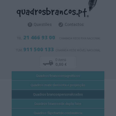
Questões
Contactos
21 466 93 00
TEL.
CHAMADA REDE FIXA NACIONAL
911 500 133
TLM.
CHAMADA REDE MÓVEL NACIONAL
0 itens
0,00 €
Quadros brancos
magnéticos
Quadros mate de
escrita e projecção
Quadros brancos
personalizados
Quadros brancos
de dupla face
Quadros flipchart
de conferência