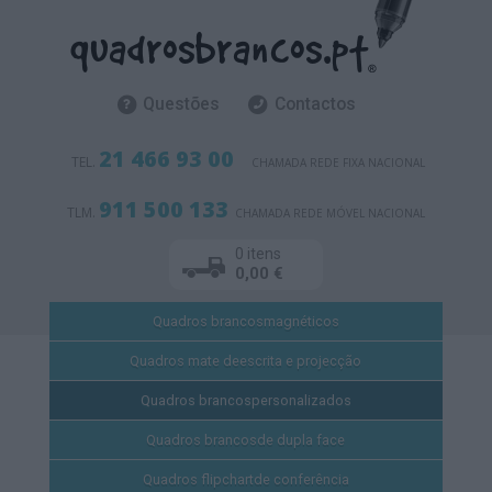
Questões
Contactos
21 466 93 00
TEL.
CHAMADA REDE FIXA NACIONAL
911 500 133
TLM.
CHAMADA REDE MÓVEL NACIONAL
0 itens
0,00 €
Quadros brancos
magnéticos
Quadros mate de
escrita e projecção
Quadros brancos
personalizados
Quadros brancos
de dupla face
Quadros flipchart
de conferência