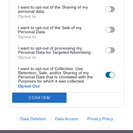
244,36 € com IVA. Acrescem custos de entrega que podem ser simulados
I want to opt-out of the Sharing of my
clicando em "Comprar" e escolhendo a zona no carrinho de compras.
personal data.
Opted In
I want to opt-out of the Sale of my
Personal Data.
Inclui
- Porta-marcadores para canetas e apagador
Opted In
(excepto nos quadros com medida inferior a 45x60
I want to opt-out of processing my
ou com moldura em lacado preto, madeira ou 7mm)
Personal Data for Targeted Advertising.
- Acessórios de fixação à parede
Opted In
Opções
- Cavalete com rodas
I want to opt-out of Collection, Use,
- Pack 4 Marcadores Artline 500A (preto, azul,
Retention, Sale, and/or Sharing of my
vermelho e verde) + 1 Apagador magnético
Personal Data that Is Unrelated with the
Purposes for which it was collected.
- Pack 10 Magnetos de 25mm (em 5 cores)
Opted Out
- Porta marcadores magnético
- Outros acessórios disponíveis
aqui
CONFIRM
- Serviço de design personalizado
- Serviço de montagem nas suas instalações (a
solicitar no carrinho de compras)
Data Deletion
Data Access
Privacy Policy