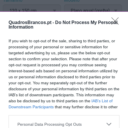
Tamanho
Modelo
QuadrosBrancos.pt -
Do Not Process My Personal
Moldura
Opcionais
Information
indiferente (cinza ou branco)
cavalete com rodas
If you wish to opt-out of the sale, sharing to third parties, or
cinza
4 marcadores e apagador
processing of your personal or sensitive information for
lacado branco
porta marcadores magnét.
targeted advertising by us, please use the below opt-out
lacado preto
10 magnetos 25mm
section to confirm your selection. Please note that after your
moldura pinho natural 3cm
opt-out request is processed you may continue seeing
interest-based ads based on personal information utilized by
us or personal information disclosed to third parties prior to
your opt-out. You may separately opt-out of the further
Quadro pers. Plano anual (grelha) 120x150cm
disclosure of your personal information by third parties on the
IAB’s list of downstream participants. This information may
198,67 €
also be disclosed by us to third parties on the
IAB’s List of
Downstream Participants
that may further disclose it to other
third parties.
Personal Data Processing Opt Outs
Medida total, incluindo moldura: 122.5 x 150 cm