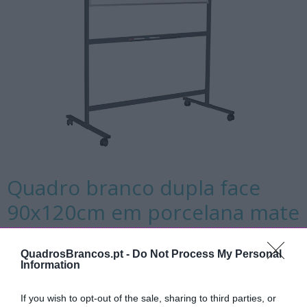
Quadro branco dupla face
90x120cm em porcelana mate
em cavalete rotativo
QuadrosBrancos.pt -
Do Not Process My Personal
Quadro branco escolar magnético com
Information
90x120cm para escrita com marcador, de dupla face
If you wish to opt-out of the sale, sharing to third parties, or
em porcelana mate, com suporte rotativo com rodas.