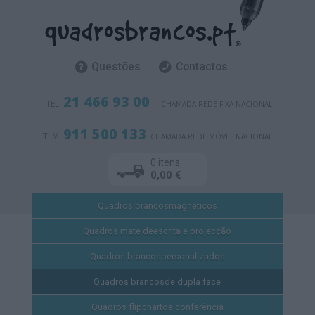
Questões
Contactos
21 466 93 00
TEL.
CHAMADA REDE FIXA NACIONAL
911 500 133
TLM.
CHAMADA REDE MÓVEL NACIONAL
0 itens
0,00 €
Quadros brancos
magnéticos
Quadros mate de
escrita e projecção
Quadros brancos
personalizados
Quadros brancos
de dupla face
Quadros flipchart
de conferência