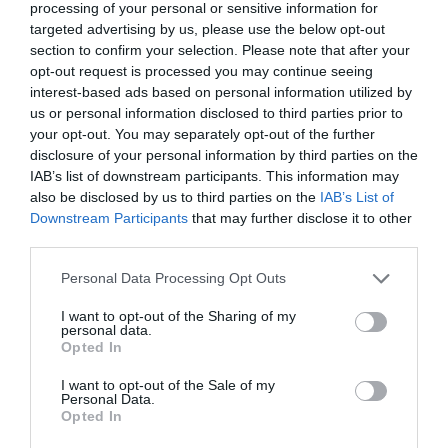
processing of your personal or sensitive information for
targeted advertising by us, please use the below opt-out
Tamanho
Material
section to confirm your selection. Please note that after your
opt-out request is processed you may continue seeing
interest-based ads based on personal information utilized by
Opcionais
us or personal information disclosed to third parties prior to
your opt-out. You may separately opt-out of the further
4 marcadores e apagador
disclosure of your personal information by third parties on the
porta marcadores magnét.
IAB’s list of downstream participants. This information may
10 magnetos 25mm
also be disclosed by us to third parties on the
IAB’s List of
Downstream Participants
that may further disclose it to other
third parties.
Quadro dupla-face em Porcelana Mate com 90x120cm + Cavalete
rotativo
Personal Data Processing Opt Outs
246,02 €
I want to opt-out of the Sharing of my
personal data.
Opted In
I want to opt-out of the Sale of my
Personal Data.
302,60 € com IVA. Acrescem custos de entrega que podem ser simulados
Opted In
clicando em "Comprar" e escolhendo a zona no carrinho de compras.