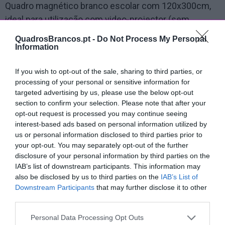
Quadro magnético branco escolar com 120x300cm,
ideal para utilização com video-projector (sem
necessidade de tela adicional), para escrita com
QuadrosBrancos.pt -
Do Not Process My Personal
marcador, com 1 face em porcelana mate, para
Information
fixação à parede ou utilização opcional em cavalete
If you wish to opt-out of the sale, sharing to third parties, or
com rodas.
processing of your personal or sensitive information for
targeted advertising by us, please use the below opt-out
Tamanho
Material
section to confirm your selection. Please note that after your
Porcelana mate
opt-out request is processed you may continue seeing
interest-based ads based on personal information utilized by
Moldura
Opcionais
us or personal information disclosed to third parties prior to
your opt-out. You may separately opt-out of the further
indiferente (cinza ou branco)
sem cavalete disponível
disclosure of your personal information by third parties on the
cinza
4 marcadores e apagador
IAB’s list of downstream participants. This information may
lacado branco
porta marcadores magnét.
also be disclosed by us to third parties on the
IAB’s List of
lacado preto
10 magnetos 25mm
Downstream Participants
that may further disclose it to other
third parties.
Personal Data Processing Opt Outs
Quadro em Porcelana Mate com 120x300cm