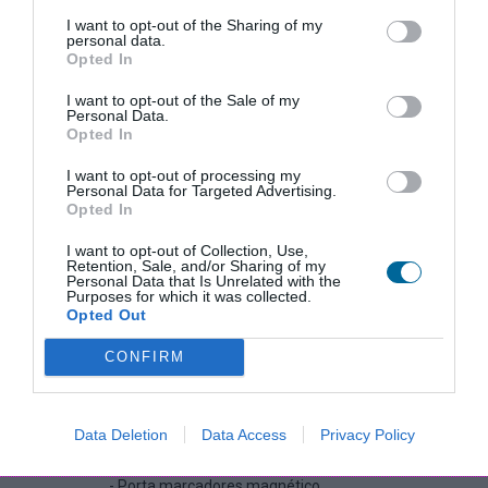
I want to opt-out of the Sharing of my
265,33 €
personal data.
Opted In
I want to opt-out of the Sale of my
Personal Data.
Opted In
Medida total, incluindo moldura: 122.5 x 300 cm
326,36 € com IVA. Acrescem custos de entrega que podem ser simulados
I want to opt-out of processing my
clicando em "Comprar" e escolhendo a zona no carrinho de compras.
Personal Data for Targeted Advertising.
Opted In
I want to opt-out of Collection, Use,
Retention, Sale, and/or Sharing of my
Personal Data that Is Unrelated with the
Inclui
- Porta-marcadores para canetas e apagador
Purposes for which it was collected.
(excepto nos quadros com medida inferior a 45x60
Opted Out
ou com moldura em lacado preto, madeira ou 7mm)
CONFIRM
- Acessórios de fixação à parede
Opções
- Cavalete com rodas
- Pack 4 Marcadores Artline 500A (preto, azul,
Data Deletion
Data Access
Privacy Policy
vermelho e verde) + 1 Apagador magnético
- Pack 10 Magnetos de 25mm (em 5 cores)
- Porta marcadores magnético