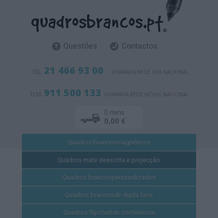
Questões
Contactos
21 466 93 00
TEL.
CHAMADA REDE FIXA NACIONAL
911 500 133
TLM.
CHAMADA REDE MÓVEL NACIONAL
0 itens
0,00 €
Quadros brancos
magnéticos
Quadros mate de
escrita e projecção
Quadros brancos
personalizados
Quadros brancos
de dupla face
Quadros flipchart
de conferência