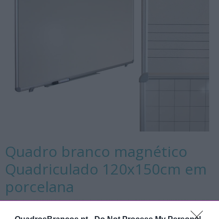
Quadro branco magnético
Quadriculado 120x150cm em
porcelana
Quadro branco escolar magnético 120x150cm,