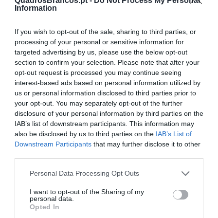
QuadrosBrancos.pt -
Do Not Process My Personal
Quadriculado, para escrita com marcador, com 1 face
Information
em porcelana e moldura em alumínio, para fixação à
parede ou utilização opcional em cavalete com rodas.
If you wish to opt-out of the sale, sharing to third parties, or
processing of your personal or sensitive information for
Tamanho
Impressão
targeted advertising by us, please use the below opt-out
section to confirm your selection. Please note that after your
opt-out request is processed you may continue seeing
interest-based ads based on personal information utilized by
Moldura
Opcionais
us or personal information disclosed to third parties prior to
indiferente (cinza ou branco)
cavalete com rodas
your opt-out. You may separately opt-out of the further
cinza
4 marcadores e apagador
disclosure of your personal information by third parties on the
IAB’s list of downstream participants. This information may
lacado branco
porta marcadores magnét.
also be disclosed by us to third parties on the
IAB’s List of
lacado preto
10 magnetos 25mm
Downstream Participants
that may further disclose it to other
moldura pinho natural 3cm
third parties.
Personal Data Processing Opt Outs
Quadro Quadriculado 5x5cm com 120x150cm
I want to opt-out of the Sharing of my
personal data.
199,23 €
Opted In