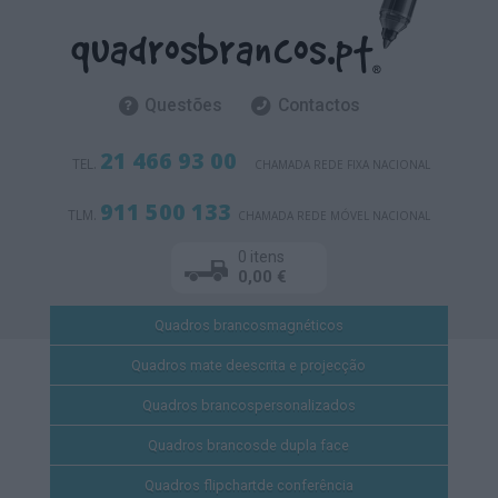
Questões
Contactos
21 466 93 00
TEL.
CHAMADA REDE FIXA NACIONAL
911 500 133
TLM.
CHAMADA REDE MÓVEL NACIONAL
0 itens
0,00 €
Quadros brancos
magnéticos
Quadros mate de
escrita e projecção
Quadros brancos
personalizados
Quadros brancos
de dupla face
Quadros flipchart
de conferência