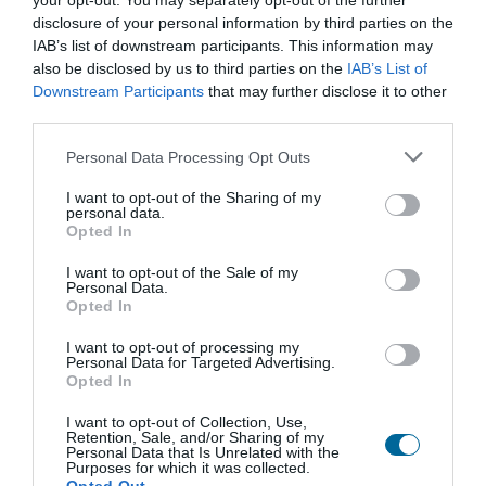
your opt-out. You may separately opt-out of the further
utilização opcional em cavalete.
disclosure of your personal information by third parties on the
IAB’s list of downstream participants. This information may
Tamanho
Material
also be disclosed by us to third parties on the
IAB’s List of
Downstream Participants
that may further disclose it to other
third parties.
Moldura
Opcionais
Personal Data Processing Opt Outs
indiferente (cinza ou branco)
cavalete com rodas
I want to opt-out of the Sharing of my
cinza
personal data.
Opted In
lacado branco
lacado preto
I want to opt-out of the Sale of my
Personal Data.
moldura pinho natural 3cm
Opted In
I want to opt-out of processing my
Personal Data for Targeted Advertising.
Quadro de Tecido azul com 120x180cm
Opted In
72,52 €
I want to opt-out of Collection, Use,
Retention, Sale, and/or Sharing of my
Personal Data that Is Unrelated with the
Purposes for which it was collected.