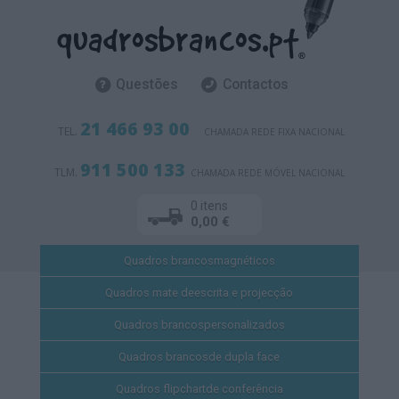
Questões
Contactos
21 466 93 00
TEL.
CHAMADA REDE FIXA NACIONAL
911 500 133
TLM.
CHAMADA REDE MÓVEL NACIONAL
0 itens
0,00 €
Quadros brancos
magnéticos
Quadros mate de
escrita e projecção
Quadros brancos
personalizados
Quadros brancos
de dupla face
Quadros flipchart
de conferência