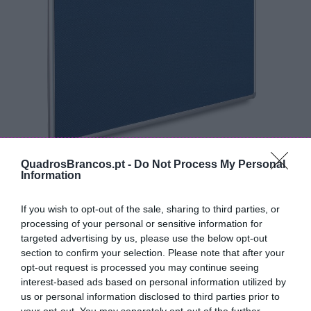
QuadrosBrancos.pt -
Do Not Process My Personal
Information
Quadro aviso em tecido azul
120x180cm para pioneses de
If you wish to opt-out of the sale, sharing to third parties, or
processing of your personal or sensitive information for
parede ou com cavalete
targeted advertising by us, please use the below opt-out
section to confirm your selection. Please note that after your
Quadro expositor de aviso com 120x180cm revestido
opt-out request is processed you may continue seeing
interest-based ads based on personal information utilized by
a cortiça à cor natural, ou tecido em 4 cores à escolha,
us or personal information disclosed to third parties prior to
para utilização com pioneses, de fixação à parede ou