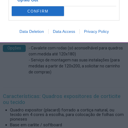
Opted Out
CONFIRM
Medida total, incluindo moldura: 122.5 x 180 cm
89,20 € com IVA. Acrescem custos de entrega que podem ser simulados
clicando em "Comprar" e escolhendo a zona no carrinho de compras.
Data Deletion
Data Access
Privacy Policy
Opções
- Cavalete com rodas (só aconselhável para quadros
com medida até 120x180)
- Serviço de montagem nas suas instalações (para
medidas a partir de 120x200, a solicitar no carrinho
de compras)
Características: Quadros expositores de corticite
ou tecido
Quadro expositor (placard) forrado a cortiça natural, ou
tecido em 4 cores à escolha, para colocação de folhas com
pioneses
Base em carlite / softboard