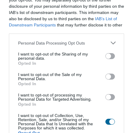
your opt-out. You may separately opt-out of the further
utilização opcional em cavalete.
disclosure of your personal information by third parties on the
IAB’s list of downstream participants. This information may
Tamanho
Material
also be disclosed by us to third parties on the
IAB’s List of
Downstream Participants
that may further disclose it to other
third parties.
Moldura
Opcionais
Personal Data Processing Opt Outs
indiferente (cinza ou branco)
sem cavalete disponível
I want to opt-out of the Sharing of my
cinza
personal data.
Opted In
lacado branco
lacado preto
I want to opt-out of the Sale of my
Personal Data.
moldura pinho natural 3cm
Opted In
I want to opt-out of processing my
Personal Data for Targeted Advertising.
Quadro de Tecido cinza com 120x200cm
Opted In
82,45 €
I want to opt-out of Collection, Use,
Retention, Sale, and/or Sharing of my
Personal Data that Is Unrelated with the
Purposes for which it was collected.