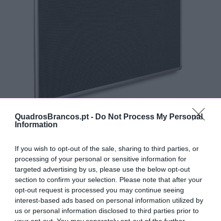
QuadrosBrancos.pt -
Do Not Process My Personal
Information
Quadro aviso em tecido cinza
120x200cm para pioneses de
If you wish to opt-out of the sale, sharing to third parties, or
processing of your personal or sensitive information for
parede ou com cavalete
targeted advertising by us, please use the below opt-out
section to confirm your selection. Please note that after your
Quadro expositor de aviso com 120x200cm revestido
opt-out request is processed you may continue seeing
interest-based ads based on personal information utilized by
a cortiça à cor natural, ou tecido em 4 cores à escolha,
us or personal information disclosed to third parties prior to
para utilização com pioneses, de fixação à parede ou