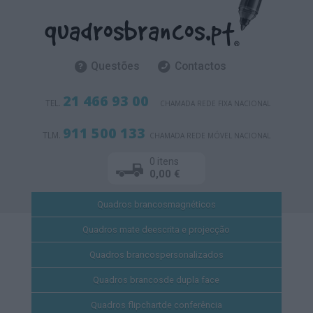
Questões
Contactos
21 466 93 00
TEL.
CHAMADA REDE FIXA NACIONAL
911 500 133
TLM.
CHAMADA REDE MÓVEL NACIONAL
0 itens
0,00 €
Quadros brancos
magnéticos
Quadros mate de
escrita e projecção
Quadros brancos
personalizados
Quadros brancos
de dupla face
Quadros flipchart
de conferência