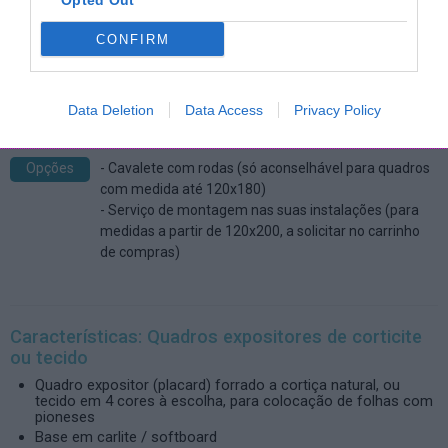
Opted Out
CONFIRM
Medida total, incluindo moldura: 122.5 x 200 cm
101,41 € com IVA. Acrescem custos de entrega que podem ser simulados
clicando em "Comprar" e escolhendo a zona no carrinho de compras.
Data Deletion
Data Access
Privacy Policy
Opções
- Cavalete com rodas (só aconselhável para quadros
com medida até 120x180)
- Serviço de montagem nas suas instalações (para
medidas a partir de 120x200, a solicitar no carrinho
de compras)
Características: Quadros expositores de corticite
ou tecido
Quadro expositor (placard) forrado a cortiça natural, ou
tecido em 4 cores à escolha, para colocação de folhas com
pioneses
Base em carlite / softboard